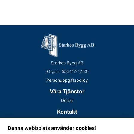
Starkes Bygg AB
Org.nr:
556417-1253
Personuppgiftspolicy
Våra Tjänster
Dörrar
Kontakt
Telefon:
0707767106
Denna webbplats använder cookies!
Mail:
thomas@starkes.se