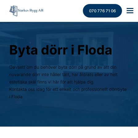
070 776 71 06
Byta dörr i Floda
Oavsett om du behöver byta dörr på grund av att din
nuvarande dörr inte håller tätt, har åldrats eller av helt
estetiska skäl finns vi här för att hjälpa dig.
Kontakta oss idag för ett enkelt och professionellt dörrbyte
i Floda