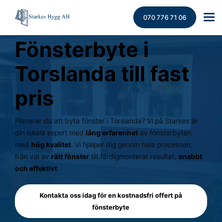
070 776 71 06
Fönsterbyte i
Torslanda till fast
pris
Planerar du att byta fönster i Torslanda? Vi på Starkes är
din lokala expert med
lång erfarenhet
av fönsterbyten
med
hög kvalitet
. Vi hjälper dig genom hela processen,
från val av
rätt fönster
till färdigmonterat resultat,
snabbt
och effektivt
.
Kontakta oss idag för en kostnadsfri offert på
fönsterbyte